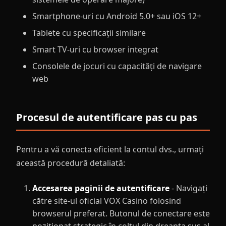
Smartphone-uri cu Android 5.0+ sau iOS 12+
Tablete cu specificații similare
Smart TV-uri cu browser integrat
Consolele de jocuri cu capacități de navigare
web
Procesul de autentificare pas cu pas
Pentru a vă conecta eficient la contul dvs., urmați
această procedură detaliată:
Accesarea paginii de autentificare
- Navigați
către site-ul oficial VOX Casino folosind
browserul preferat. Butonul de conectare este