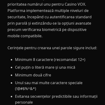
prioritatea numărul unu pentru Casino VOX.
Platforma implementează multiple niveluri de
securitate, începând cu autentificarea standard
prin parolă și extinzându-se la opțiuni avansate
precum verificarea biometrică pe dispozitive
mobile compatibile.
Cerințele pentru crearea unei parole sigure includ:
Minimum 8 caractere (recomandat 12+)
Cel puțin o literă mare și una mică
Minimum două cifre
Unul sau mai multe caractere speciale
(!@#$%^&*)
Evitarea secvențelor predictibile sau informații
personale