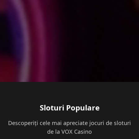
Sloturi Populare
Descoperiți cele mai apreciate jocuri de sloturi
de la VOX Casino