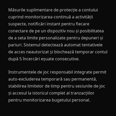
Măsurile suplimentare de protecție a contului
cuprind monitorizarea continuă a activității
suspecte, notificări instant pentru fiecare
conectare de pe un dispozitiv nou și posibilitatea
de a seta limite personalizate pentru depuneri și
pariuri. Sistemul detectează automat tentativele
de acces neautorizat și blochează temporar contul
după 5 încercări eșuate consecutive.
Instrumentele de joc responsabil integrate permit
auto-excluderea temporară sau permanentă,
stabilirea limitelor de timp pentru sesiunile de joc
și accesul la istoricul complet al tranzacțiilor
pentru monitorizarea bugetului personal.