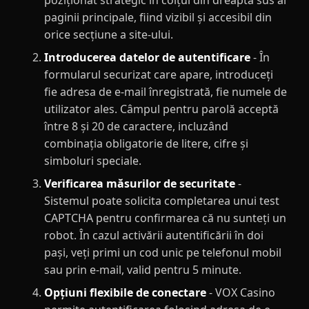
poziționat strategic în colțul din dreapta sus al
paginii principale, fiind vizibil și accesibil din
orice secțiune a site-ului.
Introducerea datelor de autentificare
- În
formularul securizat care apare, introduceți
fie adresa de e-mail înregistrată, fie numele de
utilizator ales. Câmpul pentru parolă acceptă
între 8 și 20 de caractere, incluzând
combinația obligatorie de litere, cifre și
simboluri speciale.
Verificarea măsurilor de securitate
-
Sistemul poate solicita completarea unui test
CAPTCHA pentru confirmarea că nu sunteți un
robot. În cazul activării autentificării în doi
pași, veți primi un cod unic pe telefonul mobil
sau prin e-mail, valid pentru 5 minute.
Opțiuni flexibile de conectare
- VOX Casino